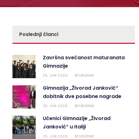
Poslednji članci
Završna svečanost maturanata
Gimnazije
25. JUN 2026.
UREDNIK
BY
Gimnazija „Živorad Janković“
dobitnik dve posebne nagrade
25. JUN 2026.
UREDNIK
BY
Učenici Gimnazije „Živorad
Janković“ u Italiji
25. JUN 2026.
UREDNIK
BY