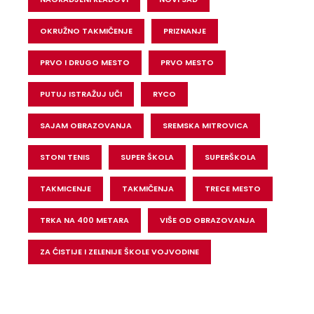
OKRUŽNO TAKMIČENJE
PRIZNANJE
PRVO I DRUGO MESTO
PRVO MESTO
PUTUJ ISTRAŽUJ UČI
RYCO
SAJAM OBRAZOVANJA
SREMSKA MITROVICA
STONI TENIS
SUPER ŠKOLA
SUPERŠKOLA
TAKMICENJE
TAKMIČENJA
TRECE MESTO
TRKA NA 400 METARA
VIŠE OD OBRAZOVANJA
ZA ĆISTIJE I ZELENIJE ŠKOLE VOJVODINE