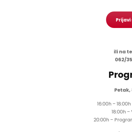
Prijavi
ili na t
062/35
Prog
Petak,
16:00h – 18:00h
18:00h –
20:00h – Progra