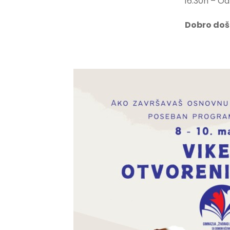
16:30h – Od
Dobro došl