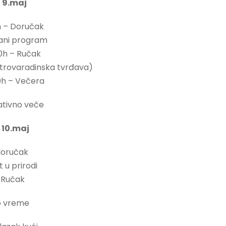
 9.maj
h – Doručak
čani program
30h – Ručak
etrovaradinska tvrđava)
00h – Večera
ativno veče
 10.maj
doručak
t u prirodi
– Ručak
o vreme