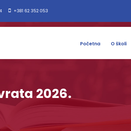
84
+381 62 352 053
Početna
O školi
vrata 2026.