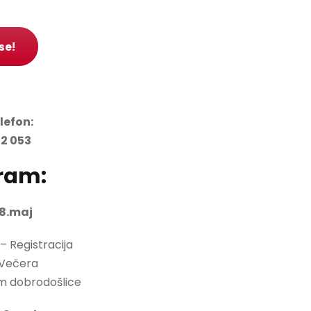
 se!
elefon:
2 053
ram:
 8.maj
 – Registracija
 Večera
m dobrodošlice