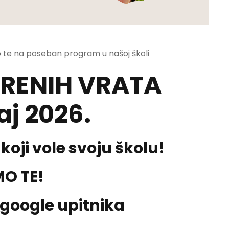
 te na poseban program u našoj školi
RENIH VRATA
aj 2026.
koji vole svoju školu!
O TE!
 google upitnika