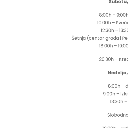
Subota,
8:00h – 9:00
10:00h – Sve
12:30h – 13:
Šetnja (centar grada i P
18:00h – 19:
20:30h – Kre
Nedelja,
8:00h – 
9:00h – Izle
13:30h 
Slobodn