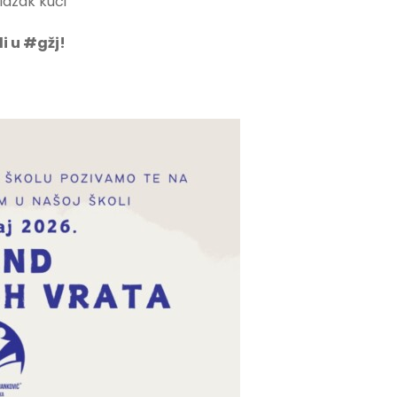
lazak kući
i u #gžj!