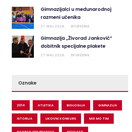
Gimnazijalci u međunarodnoj
razmeni učenika
27. MAJ 2026.
UREDNIK
BY
Gimnazija „Živorad Janković“
dobitnik specijalne plakete
27. MAJ 2026.
UREDNIK
BY
Oznake
2014
ATLETIKA
BIOLOGIJA
GIMNAZIJA
ISTORIJA
LIKOVNI KONKURS
MIS MO TIM
NAGRADJENI READOVI
NOVI SAD