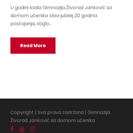
U godini kada Gimnazija Živorad Janković sa
domom učenika slavi jubilej 20 godina
postojanja, stiglo...
Read More
Copyright | Sva prava zadržana | Gimnazija
Živorad Janković sa domom učenika