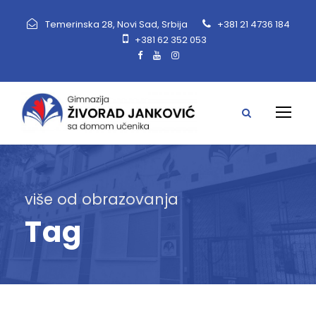
Temerinska 28, Novi Sad, Srbija
+381 21 4736 184
+381 62 352 053
više od obrazovanja
Tag