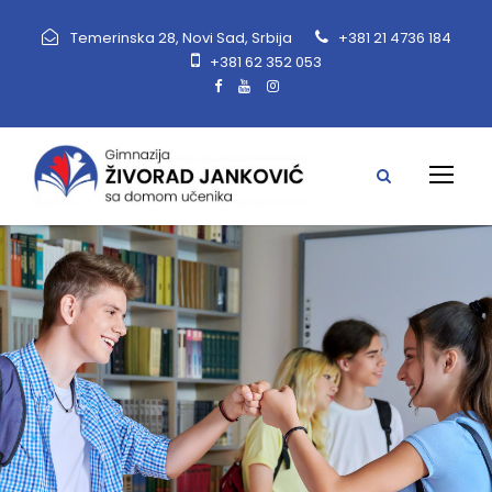
Temerinska 28, Novi Sad, Srbija
+381 21 4736 184
+381 62 352 053