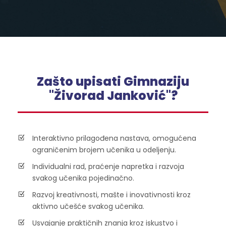
Zašto upisati Gimnaziju
"Živorad Janković"?
Interaktivno prilagođena nastava, omogućena
ograničenim brojem učenika u odeljenju.
Individualni rad, praćenje napretka i razvoja
svakog učenika pojedinačno.
Razvoj kreativnosti, mašte i inovativnosti kroz
aktivno učešće svakog učenika.
Usvajanje praktičnih znanja kroz iskustvo i