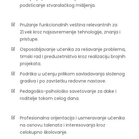
podsticanje stvaralačkog mišljenja.
Pružanje funkcionalnih veština relevantnih za
21.vek kroz najsavremenije tehnologije, znanja i
pristupe.
Osposobljavanje učenika za rešavanje problema,
timski rad i preduzetništvo kroz realizaciju brojnih
projekata.
Podrška u učenju prilikom savladavanja složenog
gradiva i po završetku redovne nastave.
Pedagoško-psihološko savetovanje za đake i
roditelje tokom celog dana.
Profesionalna orijentacija i usmeravanje učenika
na osnovu talenata i interesovanja kroz
celokupno školovanje.