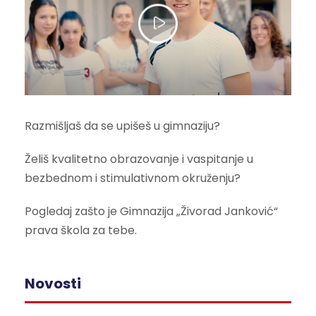
v
u
č
n
i
h
z
Razmišljaš da se upišeš u gimnaziju?
a
p
Želiš kvalitetno obrazovanje i vaspitanje u
i
bezbednom i stimulativnom okruženju?
s
a
Pogledaj zašto je Gimnazija „Živorad Janković“
prava škola za tebe.
Novosti