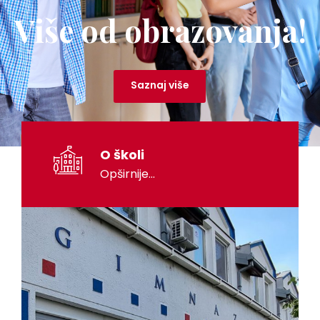
Više od obrazovanja!
Saznaj više
O školi
Opširnije...