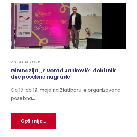
25. JUN 2026.
Gimnazija „Živorad Janković“ dobitnik
dve posebne nagrade
Od 17. do 19. maja na Zlatiboru je organizovana
posebna...
Opširnije...