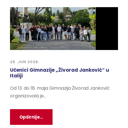
25. JUN 2026.
Učenici Gimnazije „Živorad Janković“ u
Italiji
Od 13. do 18. maja Gimnazija Živorad Janković
organizovala je...
Opširnije...