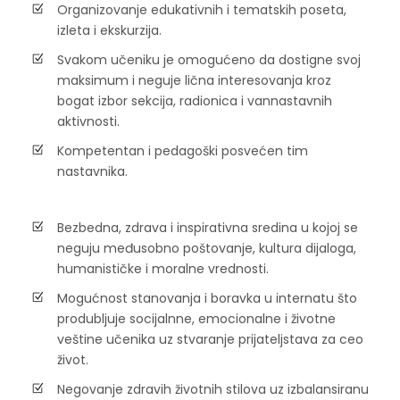
Organizovanje edukativnih i tematskih poseta,
izleta i ekskurzija.
Svakom učeniku je omogućeno da dostigne svoj
maksimum i neguje lična interesovanja kroz
bogat izbor sekcija, radionica i vannastavnih
aktivnosti.
Kompetentan i pedagoški posvećen tim
nastavnika.
Bezbedna, zdrava i inspirativna sredina u kojoj se
neguju međusobno poštovanje, kultura dijaloga,
humanističke i moralne vrednosti.
Mogućnost stanovanja i boravka u internatu što
produbljuje socijalnne, emocionalne i životne
veštine učenika uz stvaranje prijateljstava za ceo
život.
Negovanje zdravih životnih stilova uz izbalansiranu