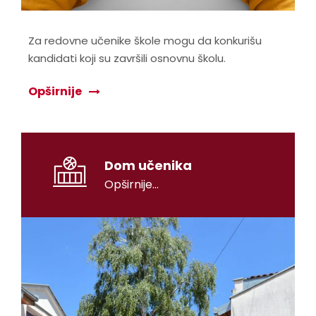
Za redovne učenike škole mogu da konkurišu
kandidati koji su završili osnovnu školu.
Opširnije
Dom učenika
Opširnije...