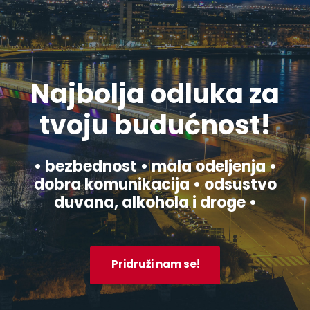
Najbolja odluka za
tvoju budućnost!
• bezbednost • mala odeljenja •
dobra komunikacija • odsustvo
duvana, alkohola i droge •
Pridruži nam se!