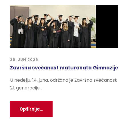
25. JUN 2026.
Završna svečanost maturanata Gimnazije
U nedelju, 14. juna, održana je Završna svečanost
21. generacije...
Opširnije...