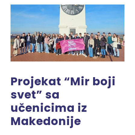
Projekat “Mir boji
svet” sa
učenicima iz
Makedonije