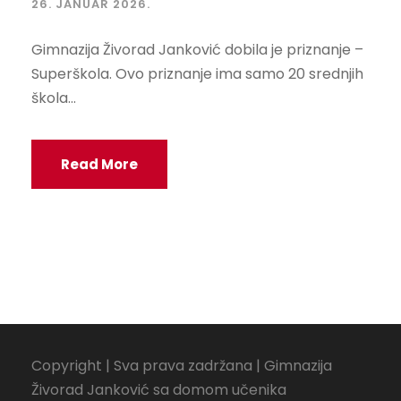
26. JANUAR 2026.
Gimnazija Živorad Janković dobila je priznanje –
Superškola. Ovo priznanje ima samo 20 srednjih
škola...
Read More
Copyright | Sva prava zadržana | Gimnazija
Živorad Janković sa domom učenika