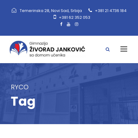
Temerinska 28, Novi Sad, Srbija
+381 21 4736 184
+381 62 352 053
RYCO
Tag