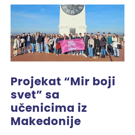
Projekat “Mir boji
svet” sa
učenicima iz
Makedonije