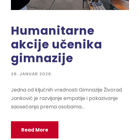
Humanitarne
akcije učenika
gimnazije
26. JANUAR 2026.
Jedna od ključnih vrednosti Gimnazije Živorad
Janković je razvijanje empatije i pokazivanje
saosećanja prema osobama...
Read More